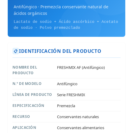
Antifúngico · Premezcla conservante natural de
ácidos orgánicos
Lactato de sodio + Ácido ascórbico + Acetato
de sodio · Polvo premezclado
IDENTIFICACIÓN DEL PRODUCTO
📋
NOMBRE DEL
FRESHMIX AF (Antifúngico)
PRODUCTO
N.º DE MODELO
Antifúngico
LÍNEA DE PRODUCTO
Serie FRESHMIX
ESPECIFICACIÓN
Premezcla
RECURSO
Conservantes naturales
APLICACIÓN
Conservantes alimentarios