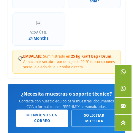
solar
📅
VIDA ÚTIL
24 Months
EMBALAJE:
Suministrado en
25 kg Kraft Bag / Drum
.
📋
Almacenar sin abrir por debajo de 20 °C en condiciones
secas, alejado de la luz solar directa.
¿Necesita muestras o soporte técnico?
Contacte con nuestro equipo para muestras, documentos

COA o formulaciones FRESHMIX personalizadas.
✉ ENVÍENOS UN
SOLICITAR
CORREO
MUESTRA
