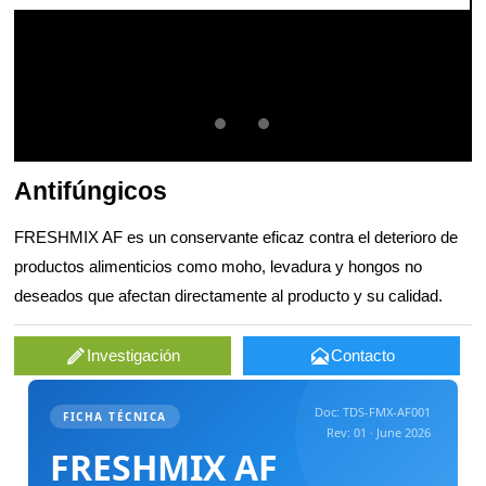
Antifúngicos
FRESHMIX AF es un conservante eficaz contra el deterioro de
productos alimenticios como moho, levadura y hongos no
deseados que afectan directamente al producto y su calidad.


Investigación
Contacto
Doc: TDS-FMX-AF001
FICHA TÉCNICA
Rev: 01 · June 2026
FRESHMIX AF