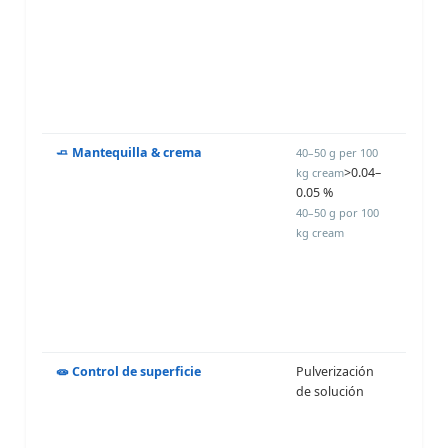
de cu
Pulve
superf
opcio
despu
forma
🧈 Mantequilla & crema
Añadir
40–50 g per 100
>0.04–
crema
kg cream
0.05 %
duran
proce
40–50 g por 100
batid
kg cream
preven
forma
moho
levad
hongo
🧫 Control de superficie
Pulverización
Despu
de solución
forma
queso
molde