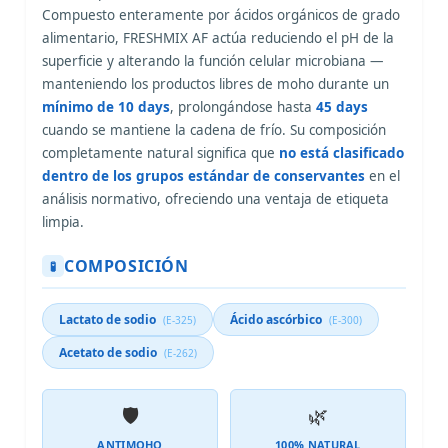
Compuesto enteramente por ácidos orgánicos de grado
alimentario, FRESHMIX AF actúa reduciendo el pH de la
superficie y alterando la función celular microbiana —
manteniendo los productos libres de moho durante un
mínimo de 10 days
, prolongándose hasta
45 days
cuando se mantiene la cadena de frío. Su composición
completamente natural significa que
no está clasificado
dentro de los grupos estándar de conservantes
en el
análisis normativo, ofreciendo una ventaja de etiqueta
limpia.
COMPOSICIÓN
🧪
Lactato de sodio
Ácido ascórbico
(E-325)
(E-300)
Acetato de sodio
(E-262)
🛡️
🌿
ANTIMOHO
100% NATURAL