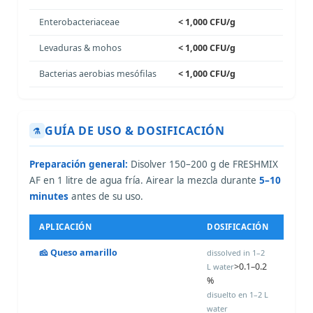
Enterobacteriaceae
< 1,000 CFU/g
Levaduras & mohos
< 1,000 CFU/g
Bacterias aerobias mesófilas
< 1,000 CFU/g
GUÍA DE USO & DOSIFICACIÓN
⚗️
Preparación general:
Disolver 150–200 g de FRESHMIX
AF en 1 litre de agua fría. Airear la mezcla durante
5–10
minutes
antes de su uso.
APLICACIÓN
DOSIFICACIÓN
MÉT
🧀 Queso amarillo
Añadir
dissolved in 1–2
>0.1–0.2
calde
L water
%
(fusor
fusión
disuelto en 1–2 L
del p
water