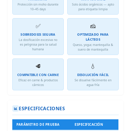
Protección sin moho durante
Solo ácidos orgánicos — apto
10–45 days
para etiqueta limpia
✅
🧀
SOBREDOSIS SEGURA
OPTIMIZADO PARA
LÁCTEOS
La dosificación excesiva no
es peligrosa para la salud
Queso, yogur, mantequilla &
humana
suero de mantequilla
🥩
💧
COMPATIBLE CON CARNE
DISOLUCIÓN FÁCIL
Eficaz en carne & productos
Se disuelve fácilmente en
cárnicos
agua fría
ESPECIFICACIONES
📊
PARÁMETRO DE PRUEBA
ESPECIFICACIÓN