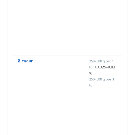
pulver
soluc
FRES
sobre
superf
hasta
humed
luego
envasa
🥛 Yogur
Añadir
250–300 g per 1
>0.025–0.03
leche
ton
%
de la
ferme
250–300 g por 1
Adem
ton
pulver
soluc
sobre 
superf
antes
cerrar
tapas 
despu