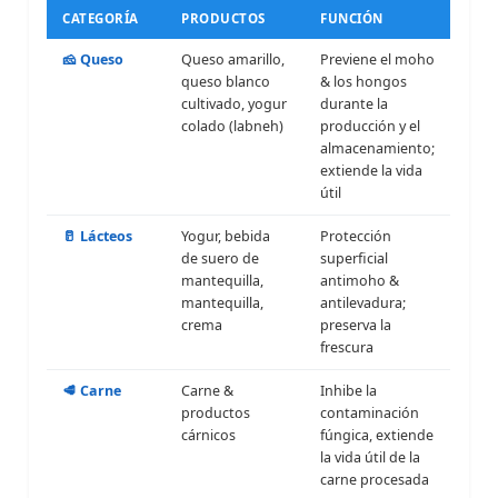
CATEGORÍA
PRODUCTOS
FUNCIÓN
🧀 Queso
Queso amarillo,
Previene el moho
queso blanco
& los hongos
cultivado, yogur
durante la
colado (labneh)
producción y el
almacenamiento;
extiende la vida
útil
🥛 Lácteos
Yogur, bebida
Protección
de suero de
superficial
mantequilla,
antimoho &
mantequilla,
antilevadura;
crema
preserva la
frescura
🥩 Carne
Carne &
Inhibe la
productos
contaminación
cárnicos
fúngica, extiende
la vida útil de la
carne procesada