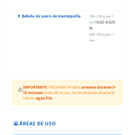
incub
🥤 Bebida de suero de mantequilla
Añadir
200–250 g per 1
>0.02–0.025
leche
ton
%
de la
ferme
200–250 g por 1
para
ton
prote
contr
levad
moho
hongo
IMPORTANTE:
FRESHMIX AF debe
airearse durante 5–
⚠️
10 minutes
antes de su uso. Se recomienda disolverlo
solo en
agua fría
.
ÁREAS DE USO
🏭