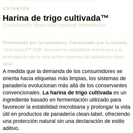
YOTABIO®
Harina de trigo cultivada
™
Conservación clean-label mediante fermentación
Fermentado por la naturaleza. Conservado por la ciencia.
Yota-Guard™ CWF favorece la estabilidad microbiana y la
prolongación de la vida útil en sistemas de panadería clean-
label.
A medida que la demanda de los consumidores se
orienta hacia etiquetas más limpias, los sistemas de
panadería evolucionan más allá de los conservantes
convencionales.
La harina de trigo cultivada
es un
ingrediente basado en fermentación utilizado para
favorecer la estabilidad microbiana y prolongar la vida
útil en productos de panadería clean-label, ofreciendo
una protección natural sin una declaración de estilo
aditivo.